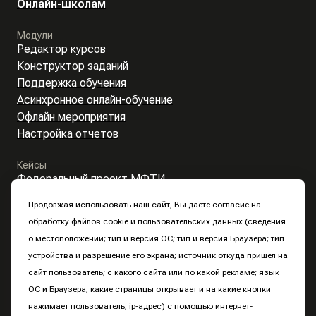
Онлайн-школам
Модули
Редактор курсов
Конструктор заданий
Поддержка обучения
Асинхронное онлайн-обучение
Офлайн мероприятия
Настройка отчетов
Кейсы
Федеральный проект МФТИ
LMS-система Distant Global для онлайн-школы WINbd
Продолжая использовать наш сайт, Вы даете согласие на
Онлайн-система ДПО и конференции для СурГУ
обработку файлов cookie и пользовательских данных (сведения
о местоположении; тип и версия ОС; тип и версия Браузера; тип
устройства и разрешение его экрана; источник откуда пришел на
сайт пользователь; с какого сайта или по какой рекламе; язык
ОС и Браузера; какие страницы открывает и на какие кнопки
нажимает пользователь; ip-адрес) с помощью интернет-