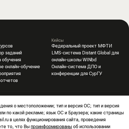
Кейсы
курсов
Федеральный проект МФТИ
ор заданий
LMS-система Distant Global для
 обучения
онлайн-школы WINbd
ое онлайн-обучение
Онлайн-система ДПО и
роприятия
конференции для СурГУ
 отчетов
дения о местоположении; тип и версия ОС; тип и версия
или по какой рекламе; язык ОС и Браузера; какие страницы
l.ru в целях функционирования сайта, проведения
ете то, что Вы
проинформированы
об использовании